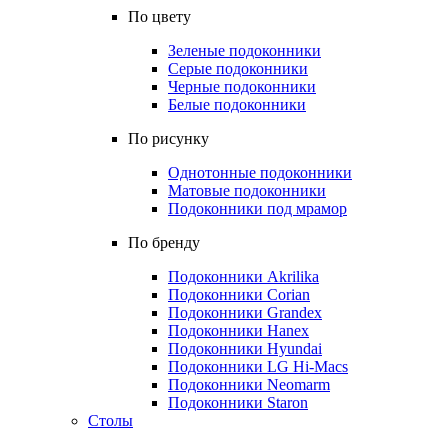
По цвету
Зеленые подоконники
Серые подоконники
Черные подоконники
Белые подоконники
По рисунку
Однотонные подоконники
Матовые подоконники
Подоконники под мрамор
По бренду
Подоконники Akrilika
Подоконники Corian
Подоконники Grandex
Подоконники Hanex
Подоконники Hyundai
Подоконники LG Hi-Macs
Подоконники Neomarm
Подоконники Staron
Столы