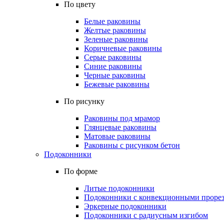
По цвету
Белые раковины
Желтые раковины
Зеленые раковины
Коричневые раковины
Серые раковины
Синие раковины
Черные раковины
Бежевые раковины
По рисунку
Раковины под мрамор
Глянцевые раковины
Матовые раковины
Раковины с рисунком бетон
Подоконники
По форме
Литые подоконники
Подоконники с конвекционными проре
Эркерные подоконники
Подоконники с радиусным изгибом