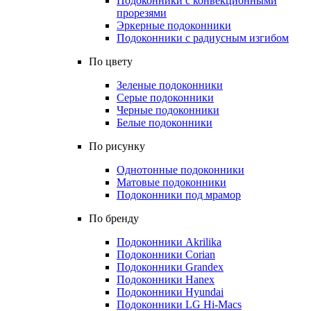
Подоконники с конвекционными
прорезями
Эркерные подоконники
Подоконники с радиусным изгибом
По цвету
Зеленые подоконники
Серые подоконники
Черные подоконники
Белые подоконники
По рисунку
Однотонные подоконники
Матовые подоконники
Подоконники под мрамор
По бренду
Подоконники Akrilika
Подоконники Corian
Подоконники Grandex
Подоконники Hanex
Подоконники Hyundai
Подоконники LG Hi-Macs