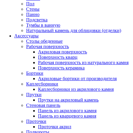
Пол
Стены
Панно
Подсветка
Тумбы в ванную
Натуральный камень для облицовки (отделки)
Аксессуары
Столы обеденные
Рабочая поверхность
Акриловая поверхность
Поверхность кварц
Рабочая поверхность из натурального камня
Поверхность керамика
Бортики
Акриловые бортики от производителя
Каплесборники
Каплесборники из акрилового камня
Прутки
Прутки на акриловый камень
Стеновая панель
Панель из акрилового камня
Панель из кварцевого камня
Проточки
Проточки акрил
Подвороты