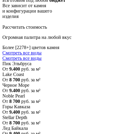
Изготовим
под любой
бюджет
Все зависит от камня
и конфигурации вашего
изделия
Рассчитать стоимость
Огромная палитра на любой вкус
Более [2278+] цветов камня
Смотреть все виды
Смотреть все виды
Пик Эльбруса
От
9.400
руб. за м²
Lake Coast
От
8 700
руб. за м²
Черное Море
От
9.400
руб. за м²
Noble Pearl
От
8 700
руб. за м²
Горы Кавказа
От
9.400
руб. за м²
Stellar Depth
От
8 700
руб. за м²
Лед Байкала
От
9.400
руб. за м²