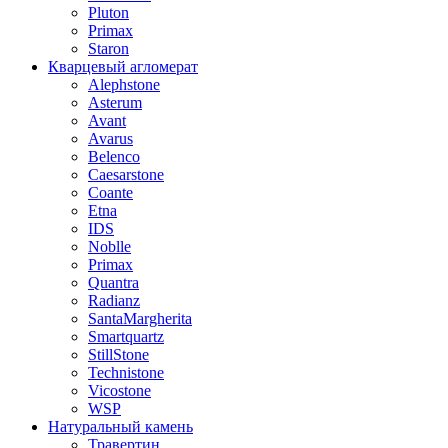
Pluton
Primax
Staron
Кварцевый агломерат
Alephstone
Asterum
Avant
Avarus
Belenco
Caesarstone
Coante
Etna
IDS
Noblle
Primax
Quantra
Radianz
SantaMargherita
Smartquartz
StillStone
Technistone
Vicostone
WSP
Натуральный камень
Травертин