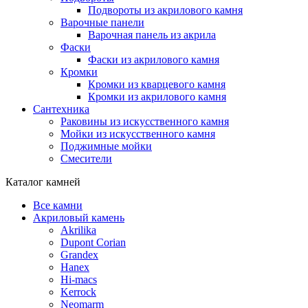
Подвороты из акрилового камня
Варочные панели
Варочная панель из акрила
Фаски
Фаски из акрилового камня
Кромки
Кромки из кварцевого камня
Кромки из акрилового камня
Сантехника
Раковины из искусственного камня
Мойки из искусственного камня
Поджимные мойки
Смесители
Каталог камней
Все камни
Акриловый камень
Akrilika
Dupont Corian
Grandex
Hanex
Hi-macs
Kerrock
Neomarm