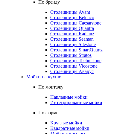
По бренду
Столешницы Avant
Столешницы Belenco
Столешницы Caesarstone
Столешницы Quantra
Столешницы Radianz
Столешницы Seaman
Столешницы Silestone
Столешницы SmartQuartz
Столешницы Stratos
Столешницы Technistone
Столешницы Vicostone
Столешницы Аварус
Мойки на кухню
По монтажу
Накладные мойки
Интегрированные мойки
По форме
Круглые мойки
Квадратные мойки
Мойки с крылом