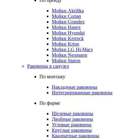
По бренду
Мойки Akrilika
Мойки Corian
Мойки Grandex
Мойки Hanex
Мойки Hyundai
Мойки Kerrock
Мойки Krion
Мойки LG Hi-Macs
Мойки Neomarm
Мойки Staron
Раковины в санузел
По монтажу
Накладные раковины
Интегрированные раковины
По форме
Щелевые раковины
Двойные раковины
Угловые раковины
Круглые раковины
Квадратные раковины