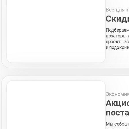
Всё для к
Скидк
Подбираем 
дозаторы и
проект. Г
и подокон
Экономия
Акци
пост
Мы собрал