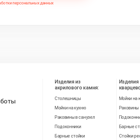
аботки персональных данных
Изделия из
Изделия 
акрилового камня:
кварцево
Столешницы
Мойки на 
аботы
Мойки на кухню
Раковины
Раковины в санузел
Подоконн
Подоконники
Барные ст
Барные стойки
Стойки р