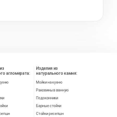
из
Изделия из
го агломерата:
натурального камня:
кухню
Мойки на кухню
Раковины в ванную
ики
Подоконники
ойки
Барные стойки
есепшн
Стойки ресепшн