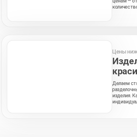
ценам — от
количество
Цены ниж
Издел
краси
Делаем ст
разделочны
изделия. К
индивидуал