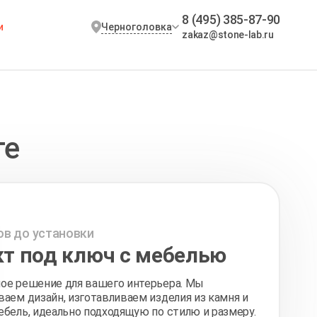
8 (495) 385-87-90
Черноголовка
и
zakaz@stone-lab.ru
те
ов до установки
т под ключ с мебелью
ое решение для вашего интерьера. Мы
аем дизайн, изготавливаем изделия из камня и
бель, идеально подходящую по стилю и размеру.