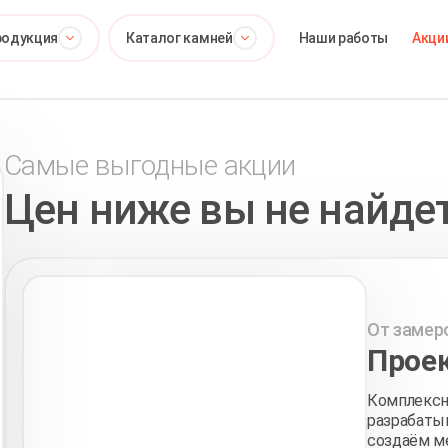
родукция
Каталог камней
Наши работы
Акци
Самые выгодные акции
Цен ниже вы не найде
От замер
Проек
Комплексн
разрабатыв
создаём ме