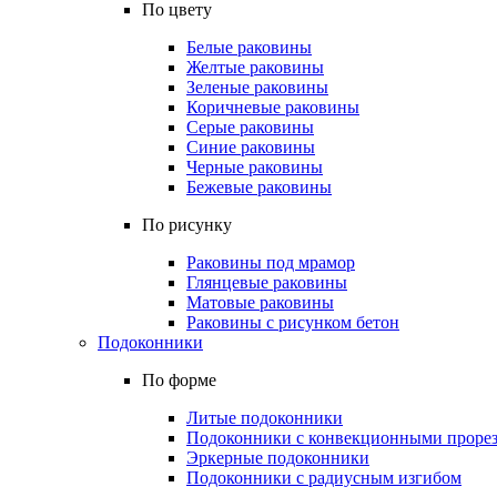
По цвету
Белые раковины
Желтые раковины
Зеленые раковины
Коричневые раковины
Серые раковины
Синие раковины
Черные раковины
Бежевые раковины
По рисунку
Раковины под мрамор
Глянцевые раковины
Матовые раковины
Раковины с рисунком бетон
Подоконники
По форме
Литые подоконники
Подоконники с конвекционными проре
Эркерные подоконники
Подоконники с радиусным изгибом