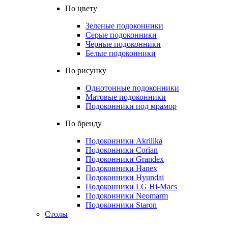
По цвету
Зеленые подоконники
Серые подоконники
Черные подоконники
Белые подоконники
По рисунку
Однотонные подоконники
Матовые подоконники
Подоконники под мрамор
По бренду
Подоконники Akrilika
Подоконники Corian
Подоконники Grandex
Подоконники Hanex
Подоконники Hyundai
Подоконники LG Hi-Macs
Подоконники Neomarm
Подоконники Staron
Столы