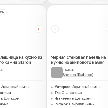
х4
лешница на кухню из
Черная стеновая панель на
о камня Staron
кухню из акилового камня
нь:
Камень:
Shimmer (Radiance)
:
Акриловый камень
Материал:
Акриловый камень
ешницы
Тип:
Столешницы
е:
Для кухни
Назначение:
Для кухни
рямые
Рисунок:
С вкраплениями