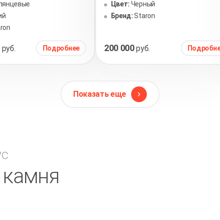
лянцевые
Цвет:
Черный
ий
Бренд:
Staron
ron
8
200 000
руб.
руб.
Подробнее
Подробн
Показать еще
ус
в камня