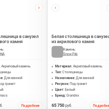
олешница в санузел
Белая столешница в санузе
ового камня
из акрилового камня
нь:
Камень:
ONA
Snow Pile
:
Акриловый камень
Материал:
Акриловый камень
ешницы
Тип:
Столешницы
е:
Для ванной
Назначение:
Для ванной
од гранит
Рисунок:
Под гранит
ый
Цвет:
Белый
-macs
Бренд:
Grandex
65 750
б.
руб.
Подробнее
Подробн