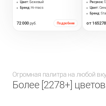
Цвет:
Бежевый
Рисунок:
Г
Бренд:
Hi-macs
Цвет:
Син
Бренд:
Sta
72 000
от 16527
руб.
Подробнее
Огромная палитра на любой вк
Более [2278+] цвето