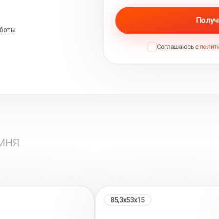
Получ
аботы
Соглашаюсь с
полит
мня
85,3х53х15