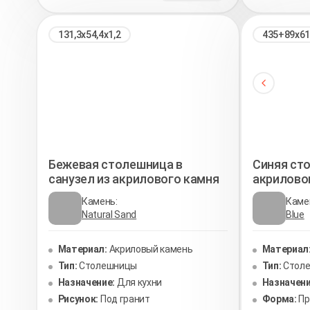
131,3х54,4х1,2
435+89х61
Бежевая столешница в
Синяя сто
санузел из акрилового камня
акриловог
Камень:
Каме
Natural Sand
Blue
Материал:
Акриловый камень
Материал
Тип:
Столешницы
Тип:
Стол
Назначение:
Для кухни
Назначени
Рисунок:
Под гранит
Форма:
П