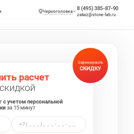
8 (495) 385-87-90
Черноголовка
и
zakaz@stone-lab.ru
Зафиксировать
СКИДКУ
ить расчет
 скидкой
ет
с учетом персональной
ки
за 15 минут