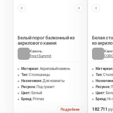
Белый порог балконный из
Белая ст
акрилового камня
из акрил
Камень:
Каме
Frost Summit
COR
Материал:
Акриловый камень
Материал
Тип:
Столешницы
Тип:
Стол
Назначение:
Для комнаты
Назначени
Рисунок:
Под гранит
Рисунок:
П
Цвет:
Белый
Цвет:
Бел
Бренд:
Primax
Бренд:
Hi
182 711
ру
Подробнее