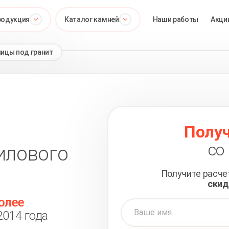
родукция
Каталог камней
Наши работы
Акци
ицы под гранит
Получ
со
рилового
Получите расч
скид
олее
2014 года