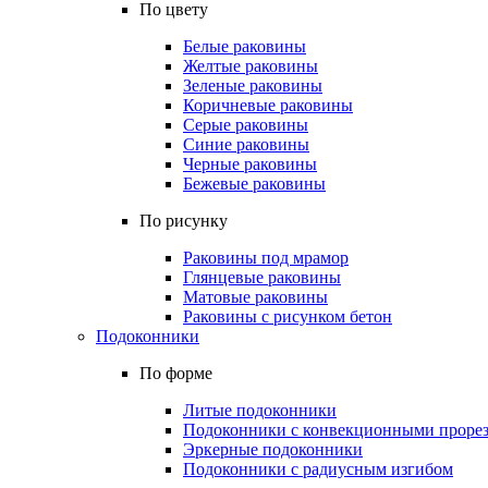
По цвету
Белые раковины
Желтые раковины
Зеленые раковины
Коричневые раковины
Серые раковины
Синие раковины
Черные раковины
Бежевые раковины
По рисунку
Раковины под мрамор
Глянцевые раковины
Матовые раковины
Раковины с рисунком бетон
Подоконники
По форме
Литые подоконники
Подоконники с конвекционными проре
Эркерные подоконники
Подоконники с радиусным изгибом