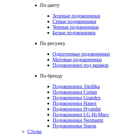
По цвету
Зеленые подоконники
Серые подоконники
Черные подоконники
Белые подоконники
По рисунку
Однотонные подоконники
Матовые подоконники
Подоконники под мрамор
По бренду
Подоконники Akrilika
Подоконники Corian
Подоконники Grandex
Подоконники Hanex
Подоконники Hyundai
Подоконники LG Hi-Macs
Подоконники Neomarm
Подоконники Staron
Столы