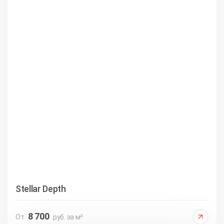
Stellar Depth
8 700
От
руб. за м²