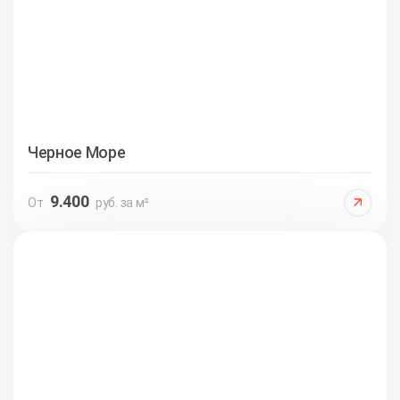
Черное Море
9.400
От
руб. за м²