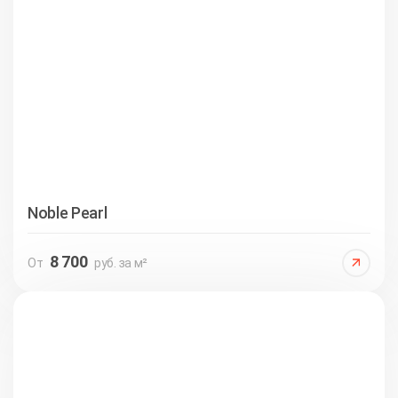
Noble Pearl
8 700
От
руб. за м²