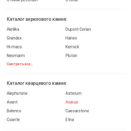
Каталог
акрилового камня:
Akrilika
Dupont Corian
Grandex
Hanex
Hi-macs
Kerrock
Neomarm
Pluton
Смотреть все...
Каталог
кварцевого камня:
Alephstone
Asterum
Avant
Avarus
Belenco
Caesarstone
Coante
Etna