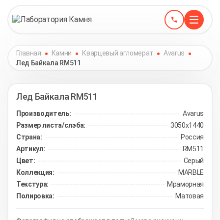
Главная
Камни
Кварцевый агломерат
Avarus
Лед Байкала RM511
Лед Байкала
RM511
Производитель:
Avarus
Размер листа/слэба:
3050х1440
Страна:
Россия
Артикул:
RM511
Цвет:
Серый
Коллекция:
MARBLE
Текстура:
Мраморная
Полировка:
Матовая