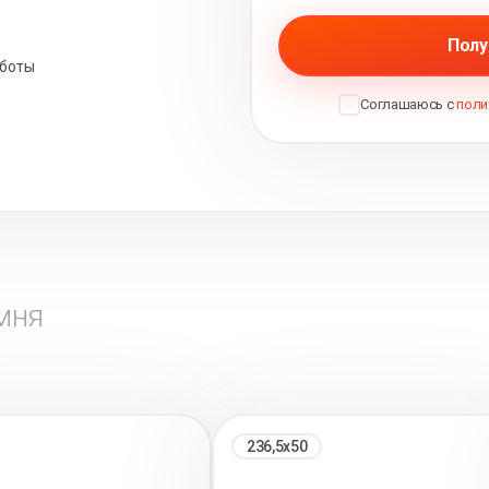
Полу
аботы
Соглашаюсь с
поли
мня
236,5х50