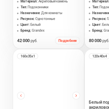
Материал:
Акриловый камень
Материал
Тип:
Подоконники
Тип:
Подок
Назначение:
Для комнаты
Назначени
Рисунок:
Однотонные
Рисунок:
Г
Цвет:
Белый
Цвет:
Бел
Бренд:
Grandex
Бренд:
Gr
42 000
80 000
руб.
руб
Подробнее
160х35х1
120х40х4
Белый по
акрилово