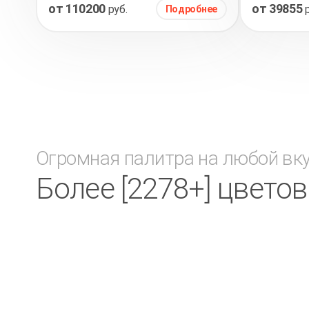
от 110200
от 39855
руб.
Подробнее
Огромная палитра на любой вк
Более [2278+] цвето