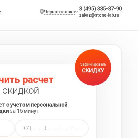
8 (495) 385-87-90
Черноголовка
и
zakaz@stone-lab.ru
Зафиксировать
СКИДКУ
чить расчет
 скидкой
чет
с учетом персональной
дки
за 15 минут