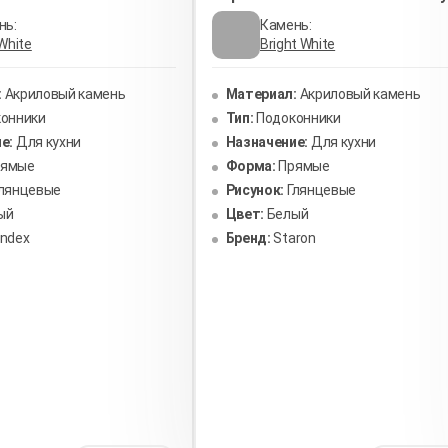
нь:
Камень:
White
Bright White
:
Акриловый камень
Материал:
Акриловый камень
онники
Тип:
Подоконники
е:
Для кухни
Назначение:
Для кухни
рямые
Форма:
Прямые
лянцевые
Рисунок:
Глянцевые
ый
Цвет:
Белый
andex
Бренд:
Staron