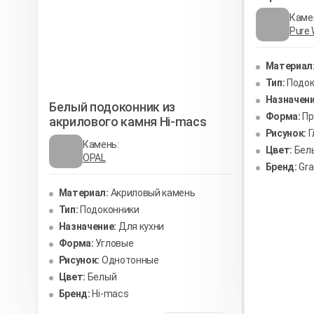
Каме
Pure 
Материал
Тип:
Подок
Назначени
Белый подоконник из
Форма:
П
акрилового камня Hi-macs
Рисунок:
Г
Камень:
Цвет:
Бел
OPAL
Бренд:
Gr
Материал:
Акриловый камень
Тип:
Подоконники
Назначение:
Для кухни
Форма:
Угловые
Рисунок:
Однотонные
Цвет:
Белый
Бренд:
Hi-macs