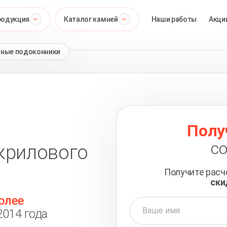
родукция
Каталог камней
Наши работы
Акци
ные подоконники
Полу
со
крилового
Получите рас
ски
олее
2014 года