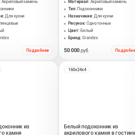
:
Акриловый камень
Материал:
Акриловый камень
онники
Тип:
Подоконники
е:
Для кухни
Назначение:
Для кухни
лянцевые
Рисунок:
Однотонные
ый
Цвет:
Белый
andex
Бренд:
Grandex
50 000
.
руб.
Подробнее
Подробн
160х24х4
доконник из
Белый подоконник из
го камня
акрилового камня в гостин