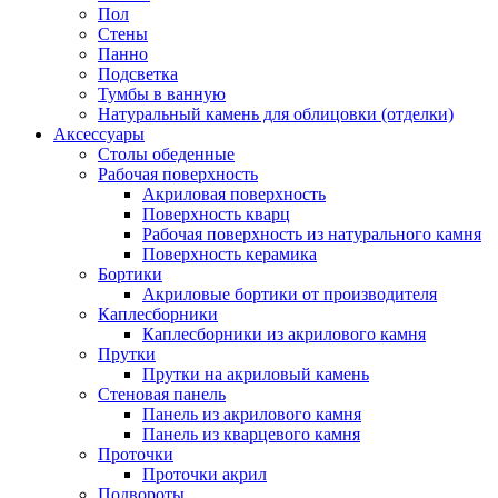
Пол
Стены
Панно
Подсветка
Тумбы в ванную
Натуральный камень для облицовки (отделки)
Аксессуары
Столы обеденные
Рабочая поверхность
Акриловая поверхность
Поверхность кварц
Рабочая поверхность из натурального камня
Поверхность керамика
Бортики
Акриловые бортики от производителя
Каплесборники
Каплесборники из акрилового камня
Прутки
Прутки на акриловый камень
Стеновая панель
Панель из акрилового камня
Панель из кварцевого камня
Проточки
Проточки акрил
Подвороты