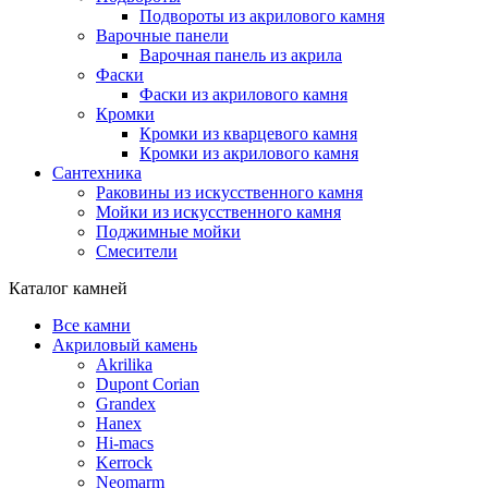
Подвороты из акрилового камня
Варочные панели
Варочная панель из акрила
Фаски
Фаски из акрилового камня
Кромки
Кромки из кварцевого камня
Кромки из акрилового камня
Сантехника
Раковины из искусственного камня
Мойки из искусственного камня
Поджимные мойки
Смесители
Каталог камней
Все камни
Акриловый камень
Akrilika
Dupont Corian
Grandex
Hanex
Hi-macs
Kerrock
Neomarm