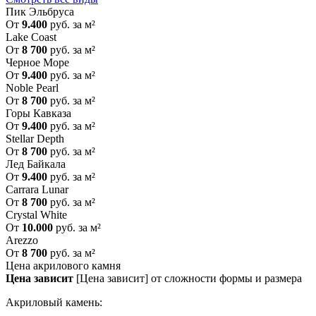
Пик Эльбруса
От
9.400
руб. за м²
Lake Coast
От
8 700
руб. за м²
Черное Море
От
9.400
руб. за м²
Noble Pearl
От
8 700
руб. за м²
Горы Кавказа
От
9.400
руб. за м²
Stellar Depth
От
8 700
руб. за м²
Лед Байкала
От
9.400
руб. за м²
Carrara Lunar
От
8 700
руб. за м²
Crystal White
От
10.000
руб. за м²
Arezzo
От
8 700
руб. за м²
Цена акрилового камня
Цена зависит
[Цена зависит] от сложности формы и размера
Акриловый камень: