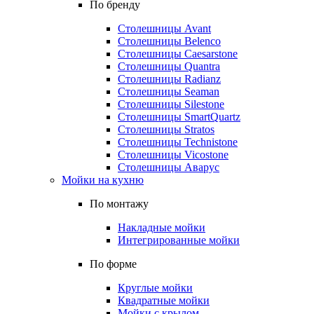
По бренду
Столешницы Avant
Столешницы Belenco
Столешницы Caesarstone
Столешницы Quantra
Столешницы Radianz
Столешницы Seaman
Столешницы Silestone
Столешницы SmartQuartz
Столешницы Stratos
Столешницы Technistone
Столешницы Vicostone
Столешницы Аварус
Мойки на кухню
По монтажу
Накладные мойки
Интегрированные мойки
По форме
Круглые мойки
Квадратные мойки
Мойки с крылом