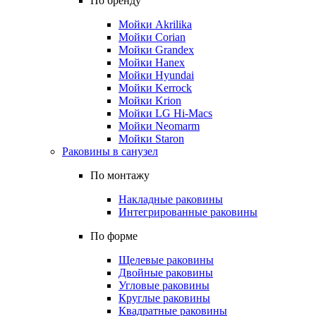
По бренду
Мойки Akrilika
Мойки Corian
Мойки Grandex
Мойки Hanex
Мойки Hyundai
Мойки Kerrock
Мойки Krion
Мойки LG Hi-Macs
Мойки Neomarm
Мойки Staron
Раковины в санузел
По монтажу
Накладные раковины
Интегрированные раковины
По форме
Щелевые раковины
Двойные раковины
Угловые раковины
Круглые раковины
Квадратные раковины