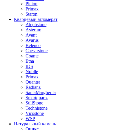
Pluton
Primax
Staron
Кварцевый агломерат
Alephstone
Asterum
Avant
Avarus
Belenco
Caesarstone
Coante
Etna
IDS
Noblle
Primax
Quantra
Radianz
SantaMargherita
Smartquartz
StillStone
Technistone
Vicostone
WSP
Натуральный камень
Оникс