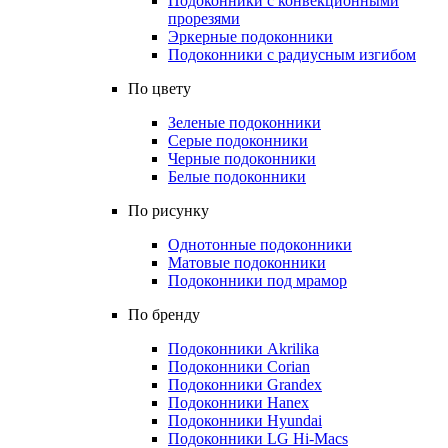
Подоконники с конвекционными
прорезями
Эркерные подоконники
Подоконники с радиусным изгибом
По цвету
Зеленые подоконники
Серые подоконники
Черные подоконники
Белые подоконники
По рисунку
Однотонные подоконники
Матовые подоконники
Подоконники под мрамор
По бренду
Подоконники Akrilika
Подоконники Corian
Подоконники Grandex
Подоконники Hanex
Подоконники Hyundai
Подоконники LG Hi-Macs