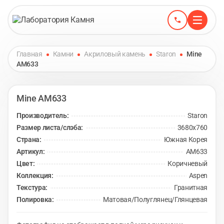
Главная
Камни
Акриловый камень
Staron
Mine
AM633
Mine
AM633
Производитель:
Staron
Размер листа/слэба:
3680х760
Страна:
Южная Корея
Артикул:
AM633
Цвет:
Коричневый
Коллекция:
Aspen
Текстура:
Гранитная
Полировка:
Матовая/Полуглянец/Глянцевая