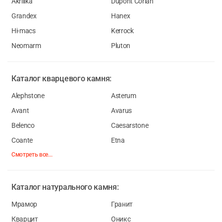
Akrilika
Dupont Corian
Grandex
Hanex
Hi-macs
Kerrock
Neomarm
Pluton
Каталог
кварцевого камня:
Alephstone
Asterum
Avant
Avarus
Belenco
Caesarstone
Coante
Etna
Смотреть все...
Каталог
натурального камня:
Мрамор
Гранит
Кварцит
Оникс