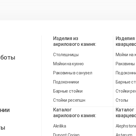
Изделия из
Изделия 
акрилового камня:
кварцево
Столешницы
Мойки на 
аботы
Мойки на кухню
Раковины
Раковины в санузел
Подоконн
Подоконники
Барные ст
Барные стойки
Стойки р
Стойки ресепшн
Столы
нии
Каталог
Каталог
акрилового камня:
кварцево
Akrilika
Alephston
ты
Dupont Corian
Asterum