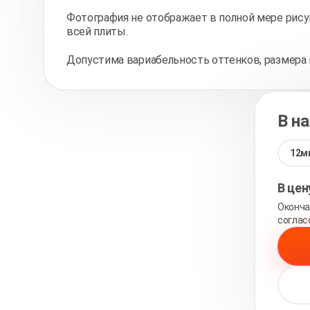
Фотография не отображает в полной мере рису
всей плиты.
Допустима вариабельность оттенков, размера 
В н
12м
В це
Оконча
соглас