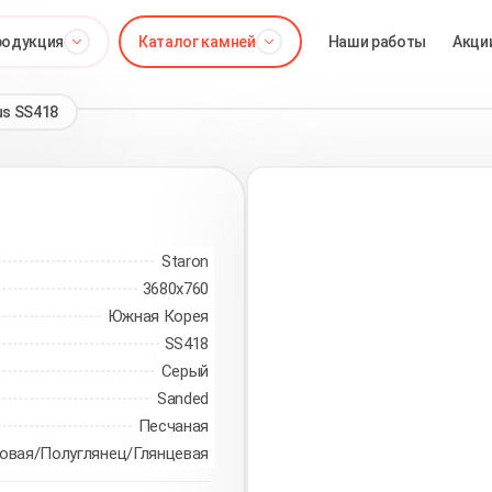
родукция
Каталог камней
Наши работы
Акци
us SS418
Staron
3680х760
Южная Корея
SS418
Серый
Sanded
Песчаная
овая/Полуглянец/Глянцевая