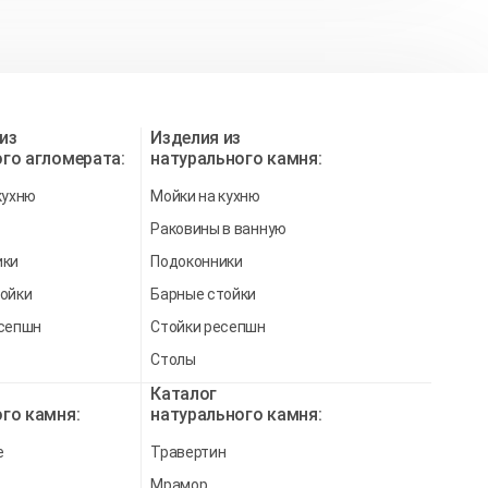
из
Изделия из
го агломерата:
натурального камня:
кухню
Мойки на кухню
Раковины в ванную
ики
Подоконники
ойки
Барные стойки
есепшн
Стойки ресепшн
Столы
Каталог
го камня:
натурального камня:
e
Травертин
Мрамор