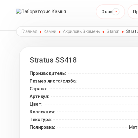
О нас
П
Главная
Камни
Акриловый камень
Staron
Strat
Stratus
SS418
Производитель:
Размер листа/слэба:
Страна:
Артикул:
Цвет:
Коллекция:
Текстура:
Полировка:
Мат