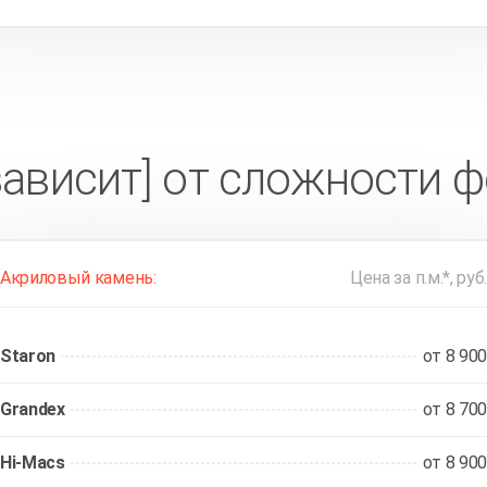
зависит] от сложности 
Акриловый камень:
Цена за п.м.*, руб.
Staron
от 8 900
Grandex
от 8 700
Hi-Macs
от 8 900