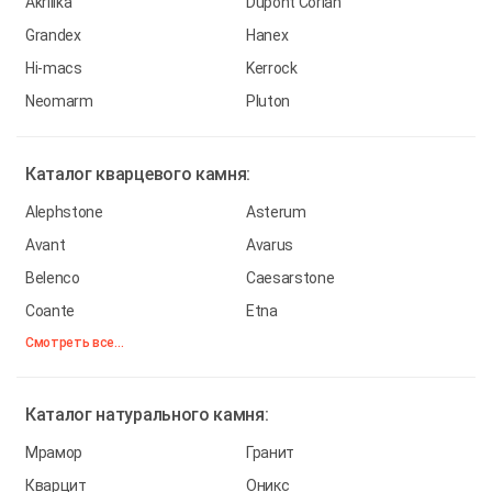
Akrilika
Dupont Corian
Grandex
Hanex
Hi-macs
Kerrock
Neomarm
Pluton
Каталог
кварцевого камня:
Alephstone
Asterum
Avant
Avarus
Belenco
Caesarstone
Coante
Etna
Смотреть все...
Каталог
натурального камня:
Мрамор
Гранит
Кварцит
Оникс