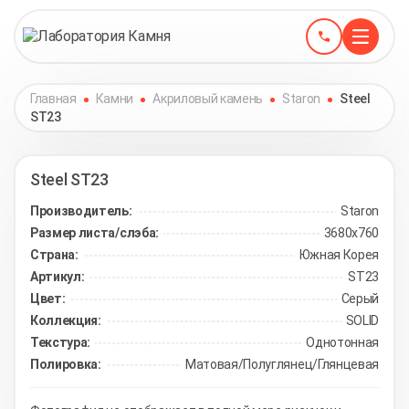
Главная
Камни
Акриловый камень
Staron
Steel
ST23
Steel
ST23
Производитель:
Staron
Размер листа/слэба:
3680х760
Страна:
Южная Корея
Артикул:
ST23
Цвет:
Серый
Коллекция:
SOLID
Текстура:
Однотонная
Полировка:
Матовая/Полуглянец/Глянцевая