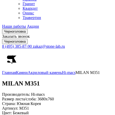
Гранит
Кварцит
Оникс
Травертин
Наши работы
Акции
Черноголовка
Заказать звонок
Черноголовка
8 (495) 385-87-90
zakaz@stone-lab.ru
Главная
Камни
Акриловый камень
Hi-macs
MILAN М351
MILAN
М351
Производитель:
Hi-macs
Размер листа/слэба:
3680х760
Страна:
Южная Корея
Артикул:
М351
Цвет:
Бежевый