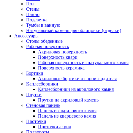
Пол
Стены
Панно
Подсветка
Тумбы в ванную
Натуральный камень для облицовки (отделки)
Аксессуары
Столы обеденные
Рабочая поверхность
Акриловая поверхность
Поверхность кварц
Рабочая поверхность из натурального камня
Поверхность керамика
Бортики
Акриловые бортики от производителя
Каплесборники
Каплесборники из акрилового камня
Прутки
Прутки на акриловый камень
Стеновая панель
Панель из акрилового камня
Панель из кварцевого камня
Проточки
Проточки акрил
Подвороты