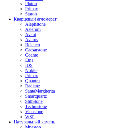
Pluton
Primax
Staron
Кварцевый агломерат
Alephstone
Asterum
Avant
Avarus
Belenco
Caesarstone
Coante
Etna
IDS
Noblle
Primax
Quantra
Radianz
SantaMargherita
Smartquartz
StillStone
Technistone
Vicostone
WSP
Натуральный камень
Мрамор