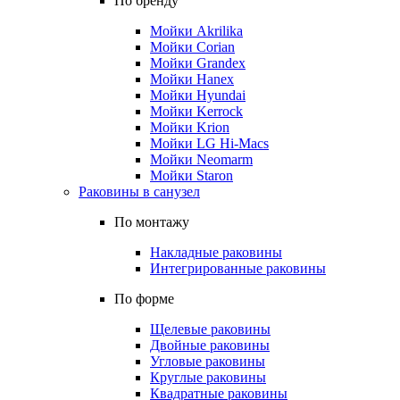
По бренду
Мойки Akrilika
Мойки Corian
Мойки Grandex
Мойки Hanex
Мойки Hyundai
Мойки Kerrock
Мойки Krion
Мойки LG Hi-Macs
Мойки Neomarm
Мойки Staron
Раковины в санузел
По монтажу
Накладные раковины
Интегрированные раковины
По форме
Щелевые раковины
Двойные раковины
Угловые раковины
Круглые раковины
Квадратные раковины