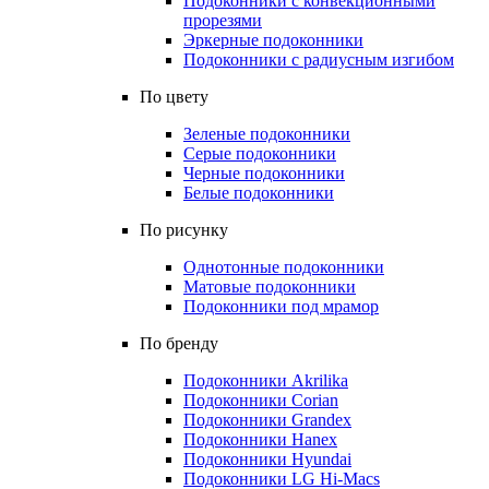
Подоконники с конвекционными
прорезями
Эркерные подоконники
Подоконники с радиусным изгибом
По цвету
Зеленые подоконники
Серые подоконники
Черные подоконники
Белые подоконники
По рисунку
Однотонные подоконники
Матовые подоконники
Подоконники под мрамор
По бренду
Подоконники Akrilika
Подоконники Corian
Подоконники Grandex
Подоконники Hanex
Подоконники Hyundai
Подоконники LG Hi-Macs