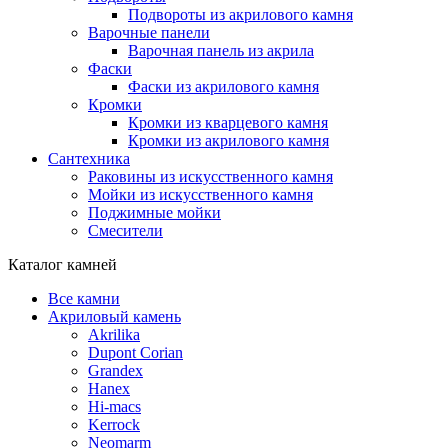
Подвороты из акрилового камня
Варочные панели
Варочная панель из акрила
Фаски
Фаски из акрилового камня
Кромки
Кромки из кварцевого камня
Кромки из акрилового камня
Сантехника
Раковины из искусственного камня
Мойки из искусственного камня
Поджимные мойки
Смесители
Каталог камней
Все камни
Акриловый камень
Akrilika
Dupont Corian
Grandex
Hanex
Hi-macs
Kerrock
Neomarm