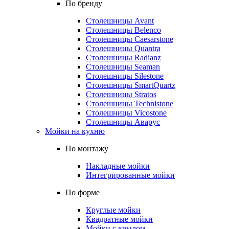
По бренду
Столешницы Avant
Столешницы Belenco
Столешницы Caesarstone
Столешницы Quantra
Столешницы Radianz
Столешницы Seaman
Столешницы Silestone
Столешницы SmartQuartz
Столешницы Stratos
Столешницы Technistone
Столешницы Vicostone
Столешницы Аварус
Мойки на кухню
По монтажу
Накладные мойки
Интегрированные мойки
По форме
Круглые мойки
Квадратные мойки
Мойки с крылом