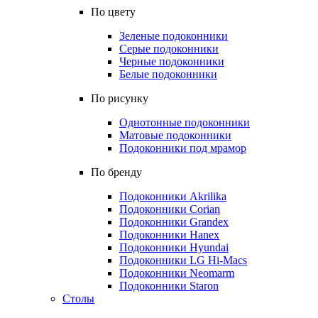
По цвету
Зеленые подоконники
Серые подоконники
Черные подоконники
Белые подоконники
По рисунку
Однотонные подоконники
Матовые подоконники
Подоконники под мрамор
По бренду
Подоконники Akrilika
Подоконники Corian
Подоконники Grandex
Подоконники Hanex
Подоконники Hyundai
Подоконники LG Hi-Macs
Подоконники Neomarm
Подоконники Staron
Столы