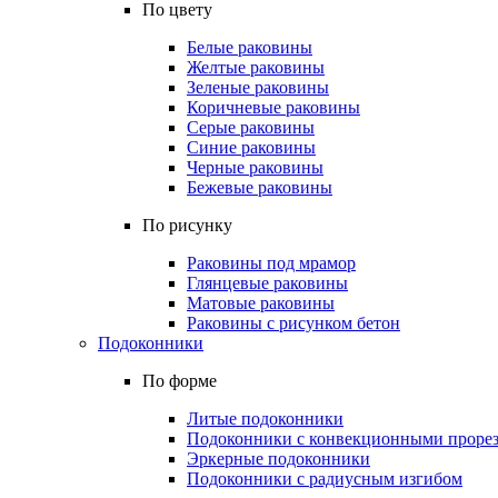
По цвету
Белые раковины
Желтые раковины
Зеленые раковины
Коричневые раковины
Серые раковины
Синие раковины
Черные раковины
Бежевые раковины
По рисунку
Раковины под мрамор
Глянцевые раковины
Матовые раковины
Раковины с рисунком бетон
Подоконники
По форме
Литые подоконники
Подоконники с конвекционными проре
Эркерные подоконники
Подоконники с радиусным изгибом