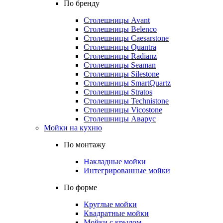
По бренду
Столешницы Avant
Столешницы Belenco
Столешницы Caesarstone
Столешницы Quantra
Столешницы Radianz
Столешницы Seaman
Столешницы Silestone
Столешницы SmartQuartz
Столешницы Stratos
Столешницы Technistone
Столешницы Vicostone
Столешницы Аварус
Мойки на кухню
По монтажу
Накладные мойки
Интегрированные мойки
По форме
Круглые мойки
Квадратные мойки
Мойки с крылом