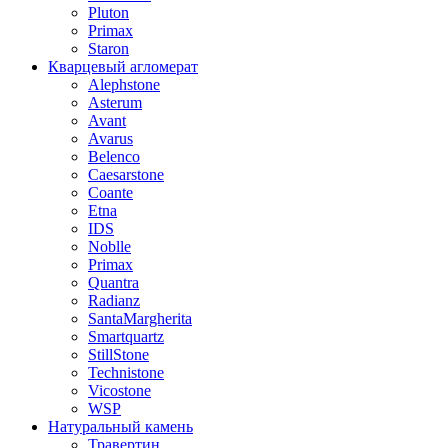
Pluton
Primax
Staron
Кварцевый агломерат
Alephstone
Asterum
Avant
Avarus
Belenco
Caesarstone
Coante
Etna
IDS
Noblle
Primax
Quantra
Radianz
SantaMargherita
Smartquartz
StillStone
Technistone
Vicostone
WSP
Натуральный камень
Травертин