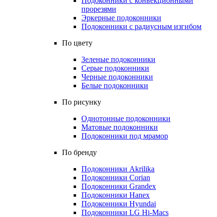
Подоконники с конвекционными
прорезями
Эркерные подоконники
Подоконники с радиусным изгибом
По цвету
Зеленые подоконники
Серые подоконники
Черные подоконники
Белые подоконники
По рисунку
Однотонные подоконники
Матовые подоконники
Подоконники под мрамор
По бренду
Подоконники Akrilika
Подоконники Corian
Подоконники Grandex
Подоконники Hanex
Подоконники Hyundai
Подоконники LG Hi-Macs