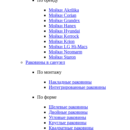
По бренду
Мойки Akrilika
Мойки Corian
Мойки Grandex
Мойки Hanex
Мойки Hyundai
Мойки Kerrock
Мойки Krion
Мойки LG Hi-Macs
Мойки Neomarm
Мойки Staron
Раковины в санузел
По монтажу
Накладные раковины
Интегрированные раковины
По форме
Щелевые раковины
Двойные раковины
Угловые раковины
Круглые раковины
Квадратные раковины