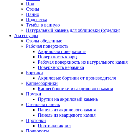
Пол
Стены
Панно
Подсветка
Тумбы в ванную
Натуральный камень для облицовки (отделки)
Аксессуары
Столы обеденные
Рабочая поверхность
Акриловая поверхность
Поверхность кварц
Рабочая поверхность из натурального камня
Поверхность керамика
Бортики
Акриловые бортики от производителя
Каплесборники
Каплесборники из акрилового камня
Прутки
Прутки на акриловый камень
Стеновая панель
Панель из акрилового камня
Панель из кварцевого камня
Проточки
Проточки акрил
Подвороты