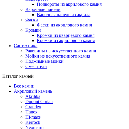
Подвороты из акрилового камня
Варочные панели
Варочная панель из акрила
Фаски
Фаски из акрилового камня
Кромки
Кромки из кварцевого камня
Кромки из акрилового камня
Сантехника
Раковины из искусственного камня
Мойки из искусственного камня
Поджимные мойки
Смесители
Каталог камней
Все камни
Акриловый камень
Akrilika
Dupont Corian
Grandex
Hanex
Hi-macs
Kerrock
Neomarm