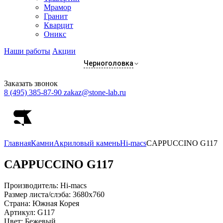
Мрамор
Гранит
Кварцит
Оникс
Наши работы
Акции
Черноголовка
Заказать звонок
8 (495) 385-87-90
zakaz@stone-lab.ru
Главная
Камни
Акриловый камень
Hi-macs
CAPPUCCINO G117
CAPPUCCINO
G117
Производитель:
Hi-macs
Размер листа/слэба:
3680х760
Страна:
Южная Корея
Артикул:
G117
Цвет:
Бежевый