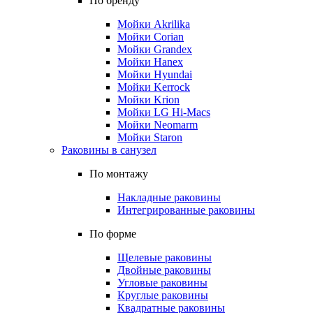
По бренду
Мойки Akrilika
Мойки Corian
Мойки Grandex
Мойки Hanex
Мойки Hyundai
Мойки Kerrock
Мойки Krion
Мойки LG Hi-Macs
Мойки Neomarm
Мойки Staron
Раковины в санузел
По монтажу
Накладные раковины
Интегрированные раковины
По форме
Щелевые раковины
Двойные раковины
Угловые раковины
Круглые раковины
Квадратные раковины