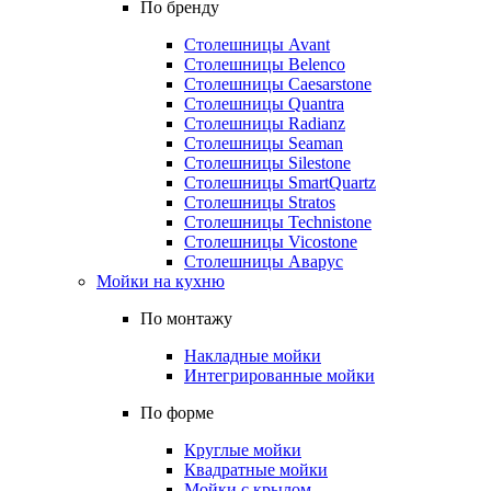
По бренду
Столешницы Avant
Столешницы Belenco
Столешницы Caesarstone
Столешницы Quantra
Столешницы Radianz
Столешницы Seaman
Столешницы Silestone
Столешницы SmartQuartz
Столешницы Stratos
Столешницы Technistone
Столешницы Vicostone
Столешницы Аварус
Мойки на кухню
По монтажу
Накладные мойки
Интегрированные мойки
По форме
Круглые мойки
Квадратные мойки
Мойки с крылом