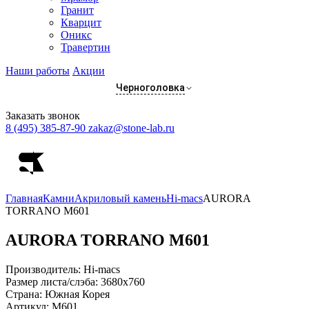
Гранит
Кварцит
Оникс
Травертин
Наши работы
Акции
Черноголовка
Заказать звонок
8 (495) 385-87-90
zakaz@stone-lab.ru
Главная
Камни
Акриловый камень
Hi-macs
AURORA
TORRANO M601
AURORA TORRANO
M601
Производитель:
Hi-macs
Размер листа/слэба:
3680х760
Страна:
Южная Корея
Артикул:
M601