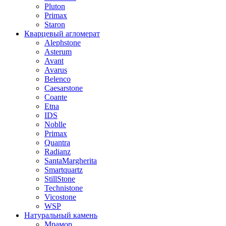
Pluton
Primax
Staron
Кварцевый агломерат
Alephstone
Asterum
Avant
Avarus
Belenco
Caesarstone
Coante
Etna
IDS
Noblle
Primax
Quantra
Radianz
SantaMargherita
Smartquartz
StillStone
Technistone
Vicostone
WSP
Натуральный камень
Мрамор