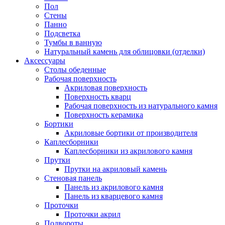
Пол
Стены
Панно
Подсветка
Тумбы в ванную
Натуральный камень для облицовки (отделки)
Аксессуары
Столы обеденные
Рабочая поверхность
Акриловая поверхность
Поверхность кварц
Рабочая поверхность из натурального камня
Поверхность керамика
Бортики
Акриловые бортики от производителя
Каплесборники
Каплесборники из акрилового камня
Прутки
Прутки на акриловый камень
Стеновая панель
Панель из акрилового камня
Панель из кварцевого камня
Проточки
Проточки акрил
Подвороты