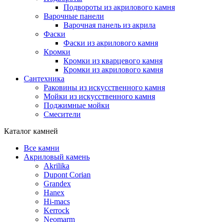
Подвороты из акрилового камня
Варочные панели
Варочная панель из акрила
Фаски
Фаски из акрилового камня
Кромки
Кромки из кварцевого камня
Кромки из акрилового камня
Сантехника
Раковины из искусственного камня
Мойки из искусственного камня
Поджимные мойки
Смесители
Каталог камней
Все камни
Акриловый камень
Akrilika
Dupont Corian
Grandex
Hanex
Hi-macs
Kerrock
Neomarm