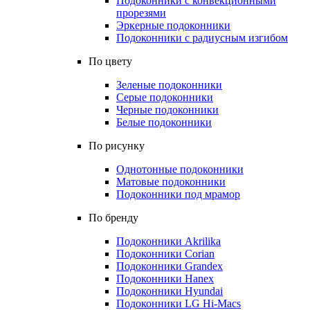
Подоконники с конвекционными
прорезями
Эркерные подоконники
Подоконники с радиусным изгибом
По цвету
Зеленые подоконники
Серые подоконники
Черные подоконники
Белые подоконники
По рисунку
Однотонные подоконники
Матовые подоконники
Подоконники под мрамор
По бренду
Подоконники Akrilika
Подоконники Corian
Подоконники Grandex
Подоконники Hanex
Подоконники Hyundai
Подоконники LG Hi-Macs