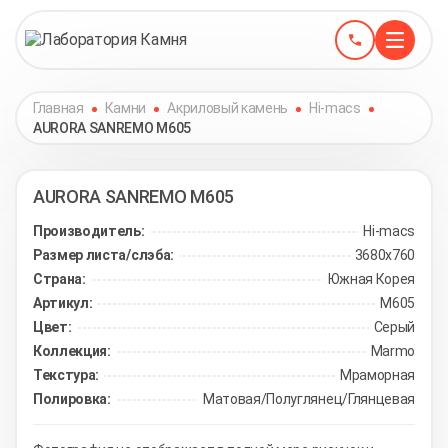
Главная
Камни
Акриловый камень
Hi-macs
AURORA SANREMO M605
AURORA SANREMO
M605
Производитель:
Hi-macs
Размер листа/слэба:
3680х760
Страна:
Южная Корея
Артикул:
M605
Цвет:
Серый
Коллекция:
Marmo
Текстура:
Мраморная
Полировка:
Матовая/Полуглянец/Глянцевая