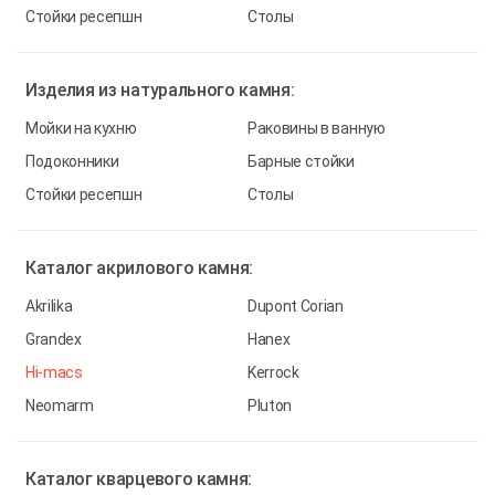
Стойки ресепшн
Столы
Изделия из
натурального камня:
Мойки на кухню
Раковины в ванную
Подоконники
Барные стойки
Стойки ресепшн
Столы
Каталог
акрилового камня:
Akrilika
Dupont Corian
Grandex
Hanex
Hi-macs
Kerrock
Neomarm
Pluton
Каталог
кварцевого камня: