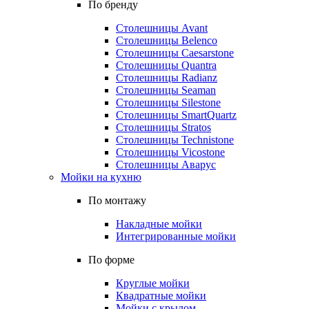
По бренду
Столешницы Avant
Столешницы Belenco
Столешницы Caesarstone
Столешницы Quantra
Столешницы Radianz
Столешницы Seaman
Столешницы Silestone
Столешницы SmartQuartz
Столешницы Stratos
Столешницы Technistone
Столешницы Vicostone
Столешницы Аварус
Мойки на кухню
По монтажу
Накладные мойки
Интегрированные мойки
По форме
Круглые мойки
Квадратные мойки
Мойки с крылом