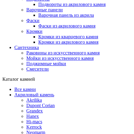
Подвороты из акрилового камня
Варочные панели
Варочная панель из акрила
Фаски
Фаски из акрилового камня
Кромки
Кромки из кварцевого камня
Кромки из акрилового камня
Сантехника
Раковины из искусственного камня
Мойки из искусственного камня
Поджимные мойки
Смесители
Каталог камней
Все камни
Акриловый камень
Akrilika
Dupont Corian
Grandex
Hanex
Hi-macs
Kerrock
Neomarm