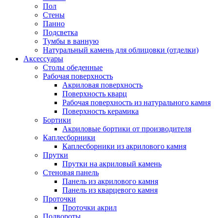
Пол
Стены
Панно
Подсветка
Тумбы в ванную
Натуральный камень для облицовки (отделки)
Аксессуары
Столы обеденные
Рабочая поверхность
Акриловая поверхность
Поверхность кварц
Рабочая поверхность из натурального камня
Поверхность керамика
Бортики
Акриловые бортики от производителя
Каплесборники
Каплесборники из акрилового камня
Прутки
Прутки на акриловый камень
Стеновая панель
Панель из акрилового камня
Панель из кварцевого камня
Проточки
Проточки акрил
Подвороты