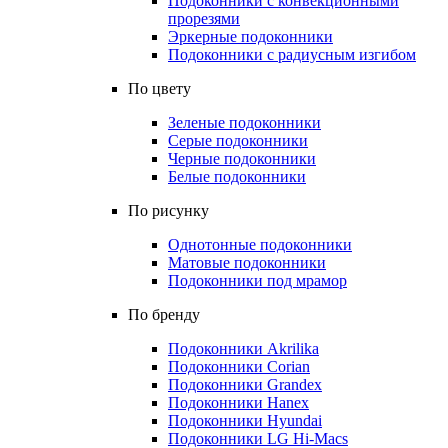
Подоконники с конвекционными
прорезями
Эркерные подоконники
Подоконники с радиусным изгибом
По цвету
Зеленые подоконники
Серые подоконники
Черные подоконники
Белые подоконники
По рисунку
Однотонные подоконники
Матовые подоконники
Подоконники под мрамор
По бренду
Подоконники Akrilika
Подоконники Corian
Подоконники Grandex
Подоконники Hanex
Подоконники Hyundai
Подоконники LG Hi-Macs