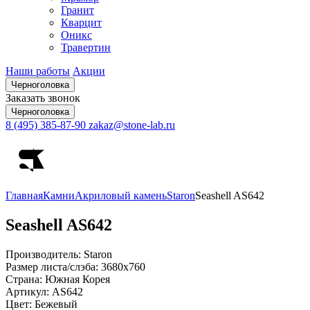
Гранит
Кварцит
Оникс
Травертин
Наши работы
Акции
Черноголовка
Заказать звонок
Черноголовка
8 (495) 385-87-90
zakaz@stone-lab.ru
Главная
Камни
Акриловый камень
Staron
Seashell AS642
Seashell
AS642
Производитель:
Staron
Размер листа/слэба:
3680х760
Страна:
Южная Корея
Артикул:
AS642
Цвет:
Бежевый