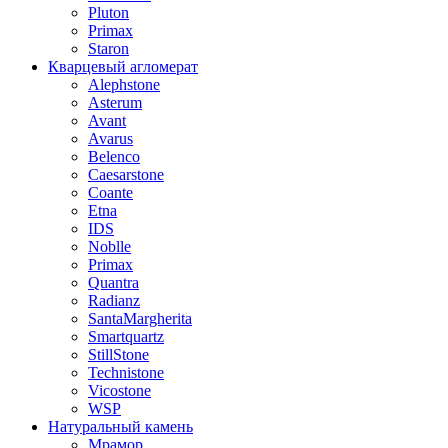
Pluton
Primax
Staron
Кварцевый агломерат
Alephstone
Asterum
Avant
Avarus
Belenco
Caesarstone
Coante
Etna
IDS
Noblle
Primax
Quantra
Radianz
SantaMargherita
Smartquartz
StillStone
Technistone
Vicostone
WSP
Натуральный камень
Мрамор