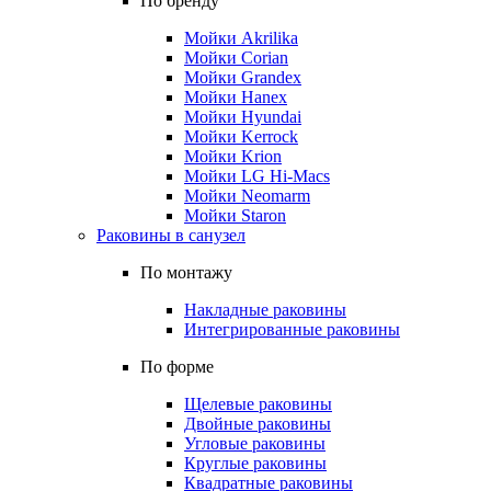
По бренду
Мойки Akrilika
Мойки Corian
Мойки Grandex
Мойки Hanex
Мойки Hyundai
Мойки Kerrock
Мойки Krion
Мойки LG Hi-Macs
Мойки Neomarm
Мойки Staron
Раковины в санузел
По монтажу
Накладные раковины
Интегрированные раковины
По форме
Щелевые раковины
Двойные раковины
Угловые раковины
Круглые раковины
Квадратные раковины