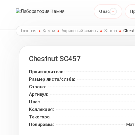
О нас
П
Главная
Камни
Акриловый камень
Staron
Chest
Chestnut
SC457
Производитель:
Размер листа/слэба:
Страна:
Артикул:
Цвет:
Коллекция:
Текстура:
Полировка:
Мат