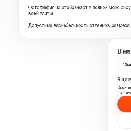
Фотография не отображает в полной мере рису
всей плиты.
Допустима вариабельность оттенков, размера 
В н
12м
В це
Оконча
соглас