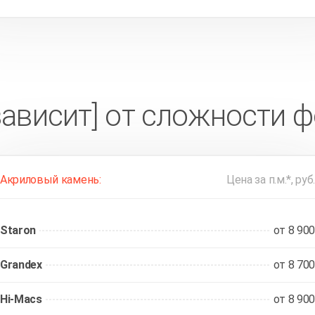
зависит] от сложности 
Акриловый камень:
Цена за п.м.*, руб.
Staron
от 8 900
Grandex
от 8 700
Hi-Macs
от 8 900