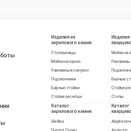
Изделия из
Изделия 
акрилового камня:
кварцево
Столешницы
Мойки на 
аботы
Мойки на кухню
Раковины
Раковины в санузел
Подоконн
Подоконники
Барные ст
Барные стойки
Стойки р
Стойки ресепшн
Столы
нии
Каталог
Каталог
акрилового камня:
кварцево
Akrilika
Alephston
ты
Dupont Corian
Asterum