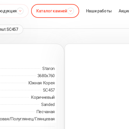
родукция
Каталог камней
Наши работы
Акци
nut SC457
Staron
3680х760
Южная Корея
SC457
Коричневый
Sanded
Песчаная
овая/Полуглянец/Глянцевая