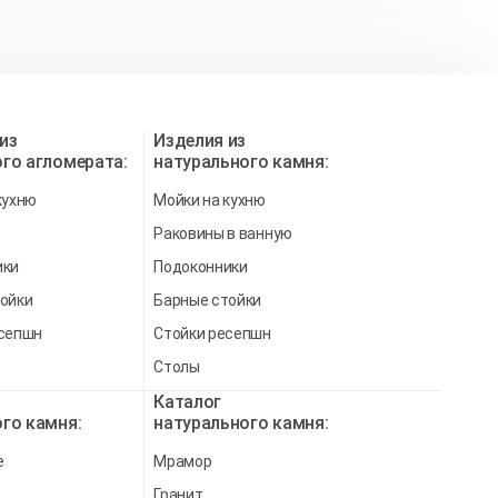
из
Изделия из
го агломерата:
натурального камня:
кухню
Мойки на кухню
Раковины в ванную
ики
Подоконники
ойки
Барные стойки
есепшн
Стойки ресепшн
Столы
Каталог
го камня:
натурального камня:
e
Мрамор
Гранит