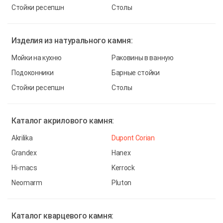
Стойки ресепшн
Столы
Изделия из
натурального камня:
Мойки на кухню
Раковины в ванную
Подоконники
Барные стойки
Стойки ресепшн
Столы
Каталог
акрилового камня:
Akrilika
Dupont Corian
Grandex
Hanex
Hi-macs
Kerrock
Neomarm
Pluton
Каталог
кварцевого камня: