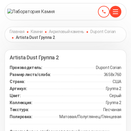
Главная
Камни
Акриловый камень
Dupont Corian
Artista Dust Группа 2
Artista Dust
Группа 2
Производитель:
Dupont Corian
Размер листа/слэба:
3658х760
Страна:
США
Артикул:
Группа 2
Цвет:
Серый
Коллекция:
Группа 2
Текстура:
Песчаная
Полировка:
Матовая/Полуглянец/Глянцевая